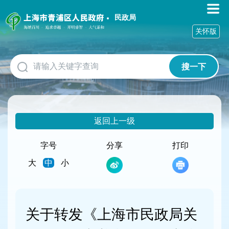
无
障
民政局
碍
关怀版
操
作
说
搜一下
明
跳
转
到
网
返回上一级
站
导
航
字号
分享
打印
区
大
中
小
跳
转
到
主
要
关于转发《上海市民政局关
内