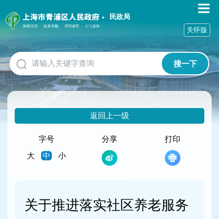
无
障
民政局
碍
关怀版
操
作
说
搜一下
明
跳
转
到
网
返回上一级
站
导
航
字号
分享
打印
区
大
中
小
跳
转
到
主
要
关于推进落实社区养老服务
内