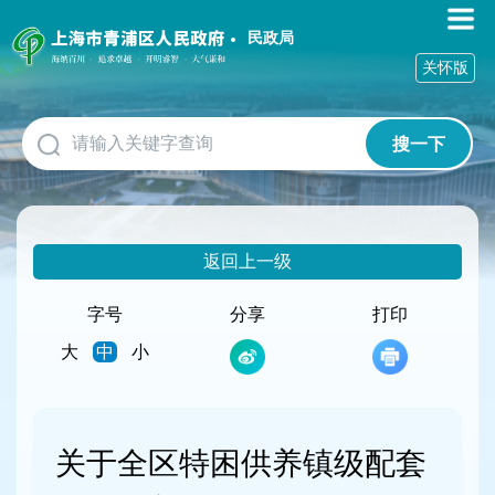
无
障
民政局
碍
关怀版
操
作
说
搜一下
明
跳
转
到
网
返回上一级
站
导
航
字号
分享
打印
区
大
中
小
跳
转
到
主
要
关于全区特困供养镇级配套
内