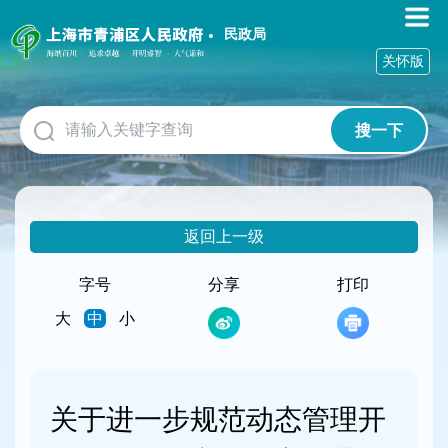
无
障
民政局
碍
关怀版
操
作
说
搜一下
明
跳
转
到
网
返回上一级
站
导
航
字号
分享
打印
区
大
中
小
跳
转
到
主
要
关于进一步规范动态管理开
内