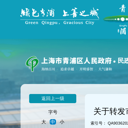
无
障
碍
操
作
说
明
跳
转
到
民
网
站
导
航
区
跳
返回上一级
转
到
关于转发
主
字号
要
大
中
小
内
索引号：
QA903620