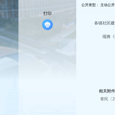
容
公开类型：
主动公开
区
域
打印
各镇社区建
现将《
相关附
青民〔20