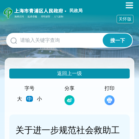
无
障
民政局
碍
关怀版
操
作
说
搜一下
明
跳
转
到
网
返回上一级
站
导
航
字号
分享
打印
区
大
中
小
跳
转
到
主
要
关于进一步规范社会救助工
内