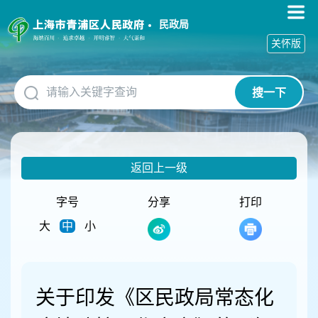
无
障
民政局
碍
关怀版
操
作
说
搜一下
明
跳
转
到
网
返回上一级
站
导
航
字号
分享
打印
区
大
中
小
跳
转
到
主
要
关于印发《区民政局常态化
内