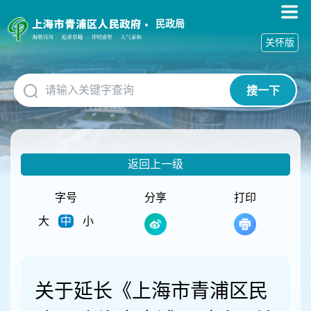
无
障
民政局
碍
关怀版
操
作
说
搜一下
明
跳
转
到
网
返回上一级
站
导
航
字号
分享
打印
区
大
中
小
跳
转
到
主
要
关于延长《上海市青浦区民
内