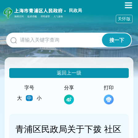
无
障
民政局
碍
关怀版
操
作
说
搜一下
明
跳
转
到
网
返回上一级
站
导
航
字号
分享
打印
区
大
中
小
跳
转
到
主
要
青浦区民政局关于下拨 社区
内