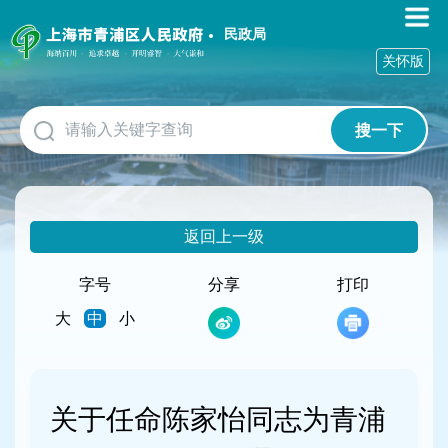
无
障
民政局
碍
关怀版
操
作
说
搜一下
明
跳
转
到
网
返回上一级
站
导
航
字号
分享
打印
区
大
中
小
跳
转
到
主
要
关于任命陈家怡同志为青浦
内