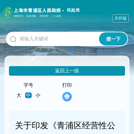
无
障
民政局
碍
关怀版
操
作
说
搜一下
明
跳
转
到
网
返回上一级
站
导
航
字号
打印
区
大
中
小
跳
转
到
主
要
关于印发《青浦区经营性公
内