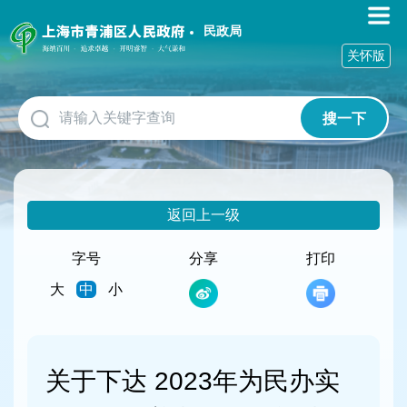
无
障
民政局
碍
关怀版
操
作
说
搜一下
明
跳
转
到
网
返回上一级
站
导
航
字号
分享
打印
区
大
中
小
跳
转
到
主
要
关于下达 2023年为民办实
内