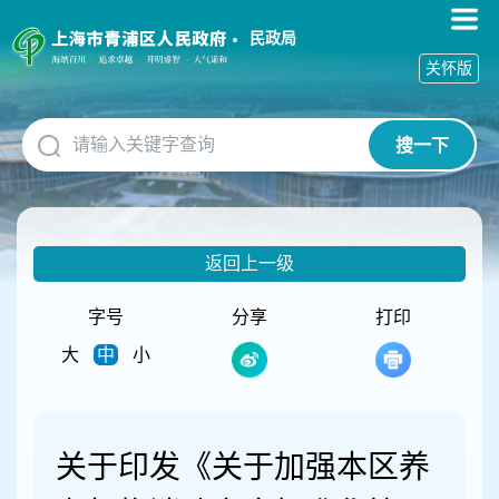
无
障
民政局
碍
关怀版
操
作
说
搜一下
明
跳
转
到
网
返回上一级
站
导
航
字号
分享
打印
区
大
中
小
跳
转
到
主
要
关于印发《关于加强本区养
内