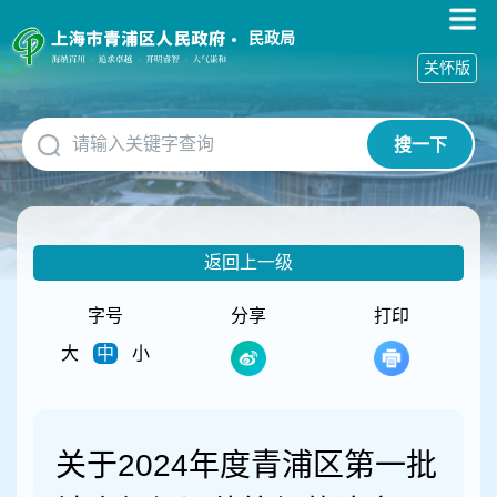
无
障
民政局
碍
关怀版
操
作
说
搜一下
明
跳
转
到
网
返回上一级
站
导
航
字号
分享
打印
区
大
中
小
跳
转
到
主
要
关于2024年度青浦区第一批
内