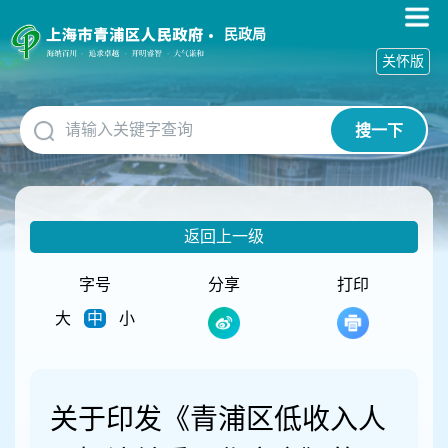
无
障
民政局
碍
关怀版
操
作
说
搜一下
明
跳
转
到
网
返回上一级
站
导
航
字号
分享
打印
区
大
中
小
跳
转
到
主
要
关于印发《青浦区低收入人
内