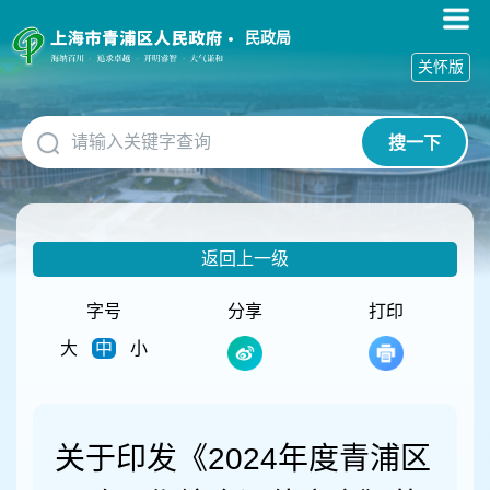
无
障
民政局
碍
关怀版
操
作
说
搜一下
明
跳
转
到
网
返回上一级
站
导
航
字号
分享
打印
区
大
中
小
跳
转
到
主
要
关于印发《2024年度青浦区
内