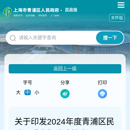
无
障
民政局
碍
关怀版
操
作
说
搜一下
明
跳
转
到
网
返回上一级
站
导
航
字号
分享
打印
区
大
中
小
跳
转
到
主
要
关于印发2024年度青浦区民
内