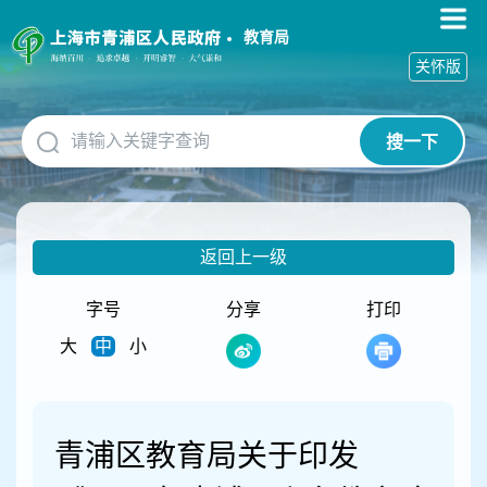
无
障
教育局
碍
关怀版
操
作
说
搜一下
明
跳
转
到
网
返回上一级
站
导
航
字号
分享
打印
区
大
中
小
跳
转
到
主
要
青浦区教育局关于印发
内