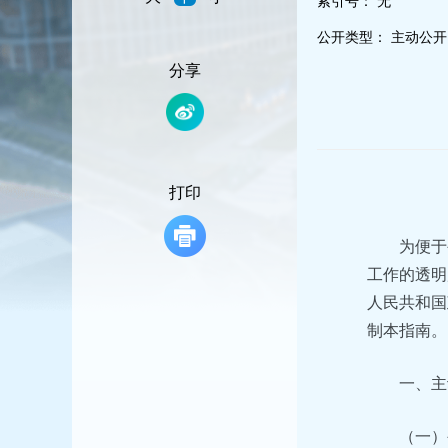
索引号：
无
容
区
公开类型：
主动公开
域
分享
打印
为便于
工作的透明
人民共和国
制本指南。
一、主
（一）