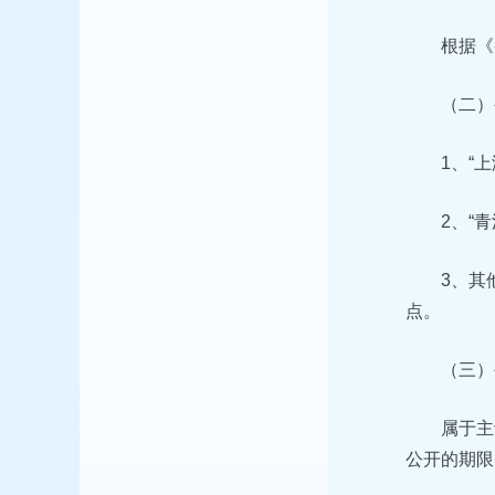
根据《
（二）
1、“上海
2、“
3、其
点。
（三）
属于主
公开的期限