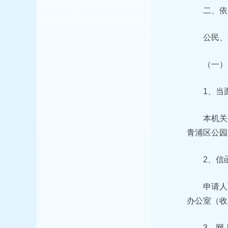
二、依
公民、
（一）
1、当
本机关
青浦区公园东路
2、信
申请人
办公室（收
3、网