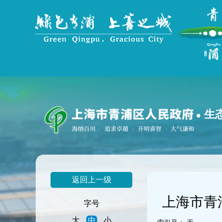
无
障
碍
操
作
说
明
跳
转
到
网
生
站
导
航
区
跳
转
返回上一级
到
主
上海市青
要
字号
内
大
中
小