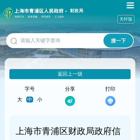
无
障
财政局
碍
关怀版
操
作
说
搜一下
明
跳
转
到
网
返回上一级
站
导
航
字号
分享
打印
区
大
中
小
跳
转
到
主
要
上海市青浦区财政局政府信
内