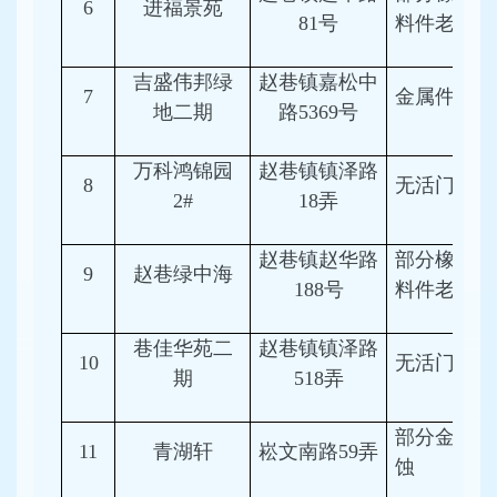
6
进福景苑
81号
料件老化
吉盛伟邦绿
赵巷镇嘉松中
7
金属件锈蚀
地二期
路5369号
万科鸿锦园
赵巷镇镇泽路
8
无活门槛
2#
18弄
赵巷镇赵华路
部分橡胶、
9
赵巷绿中海
188号
料件老化
巷佳华苑二
赵巷镇镇泽路
10
无活门槛
期
518弄
部分金属件
11
青湖轩
崧文南路59弄
蚀