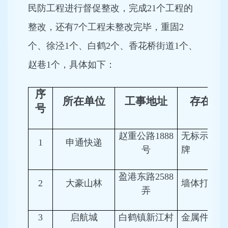
民防工程进行督促整改，完成21个工程的
整改，还有7个工程未整改完毕，重固2
个、徐泾1个、白鹤2个、香花桥街道1个、
赵巷1个，具体如下：
序
所在单位
工事地址
存在问
号
赵重公路1888
无标示、知
1
申通快递
号
牌
盈港东路2588
2
大豪山林
墙体打洞
弄
3
启航城
白鹤镇新江村
金属件锈蚀