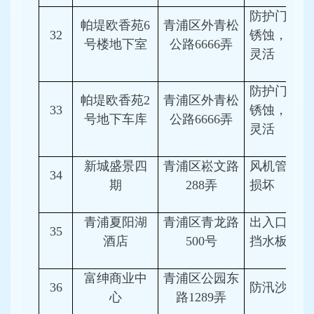
防护门金属
帕堤欧香苑6
青浦区外青松
32
锈蚀，启闭
号楼地下室
公路6666弄
灵活
防护门金属
帕堤欧香苑2
青浦区外青松
33
锈蚀，启闭
号地下车库
公路6666弄
灵活
新城盛景四
青浦区崧文路
风机管道腐
34
期
288弄
损坏
青浦夏阳湖
青浦区青龙路
出入口未设
35
酒店
500号
挡水板
富绅商业中
青浦区公园东
36
防汛沙袋不
心
路1289弄