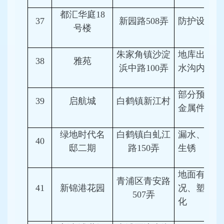
都汇华庭18
37
新园路508弄
防护设备腐
号楼
朱家角镇沙淀
地库出入口
38
雅苑
浜中路100弄
水沟内垃圾
部分预埋件
39
启航城
白鹤镇新江村
金属件锈蚀
绿地时代名
白鹤镇白虬江
漏水、防护
40
邸二期
路150弄
生锈
地面有积水
青浦区青安路
41
新锦港花园
况、塑料件
507弄
化