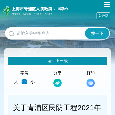
无
障
国动办
碍
关怀版
操
作
说
搜一下
明
跳
转
到
网
返回上一级
站
导
航
字号
分享
打印
区
大
中
小
跳
转
到
主
要
关于青浦区民防工程2021年
内