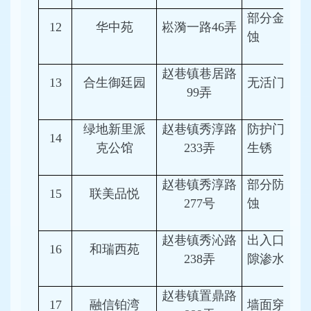
部分金属件
12
华中苑
崧漪一路46弄
蚀
赵巷镇巷居路
13
合生御廷园
无活门槛
99弄
绿地新里派
赵巷镇秀淳路
防护门、风
14
克公馆
233弄
生锈
赵巷镇秀淳路
部分防护门
15
联美品悦
277号
蚀
赵巷镇秀沁路
出入口沉降
16
和瑞西苑
238弄
隙渗水
赵巷镇置鼎路
17
融信铂湾
墙面穿管打