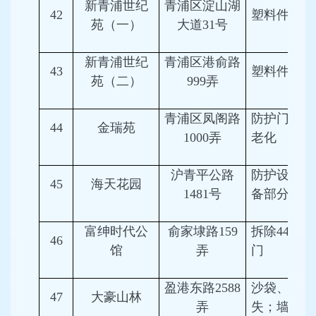
新青浦世纪
青浦区淀山湖
42
塑料件老化
苑（一）
大道31号
新青浦世纪
青浦区港俞路
43
塑料件老化
苑（二）
999弄
青浦区凤阁路
防护门等设
44
金瑞苑
1000弄
老化
沪青平公路
防护设施、
45
海天花园
1481号
备部分损坏
富绅时代公
俞家埭路159
拆除44扇
46
馆
弄
门
盈港东路2588
沙袋、挡板
47
大豪山林
弄
失；墙体打