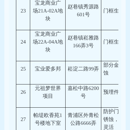
宝龙商业广
赵巷镇秀源路
23
场21A-02A地
门框生锈
601号
块
宝龙商业广
赵巷镇崧雅路
24
场22A-04A地
门框生锈
166弄3号
块
部分金属件
25
宝业爱多邦
崧淀二路99弄
蚀
元祖梦世界
嘉松中路6200
26
预埋件锈蚀
项目
号
防护门金属
帕堤欧香苑1
青浦区外青松
27
锈蚀，启闭
号楼地下室
公路6666弄
灵活