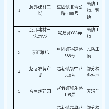
民防工程内
意邦建材二
重固镇北青公
1
物、预埋件
期
路6388号
蚀
意邦建材三
民防工程内
2
崧建路688弄
期B地块
物
重固镇崧建路
民防工程内
3
康汇雅苑
589号
物
赵巷农贸市
赵巷镇镇中路
部分橡胶、
4
场
518号
料件老化
赵巷镇镇乐路
5
合生朗廷园
无活门槛
199弄
赵巷镇赵华路
部分橡胶、