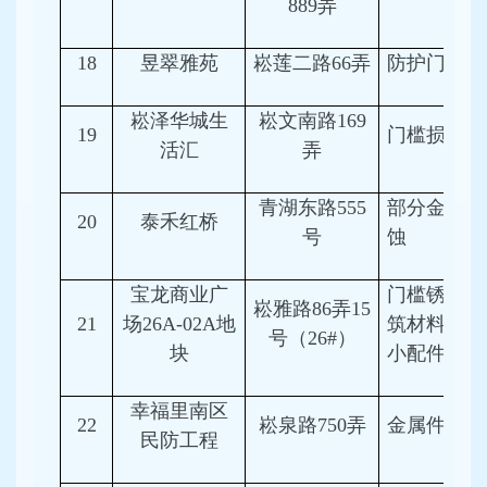
889弄
18
昱翠雅苑
崧莲二路66弄
防护门拆除
崧泽华城生
崧文南路169
19
门槛损坏
活汇
弄
青湖东路555
部分金属件
20
泰禾红桥
号
蚀
宝龙商业广
门槛锈蚀、
崧雅路86弄15
21
场26A-02A地
筑材料档门
号（26#）
块
小配件缺失
幸福里南区
22
崧泉路750弄
金属件锈蚀
民防工程