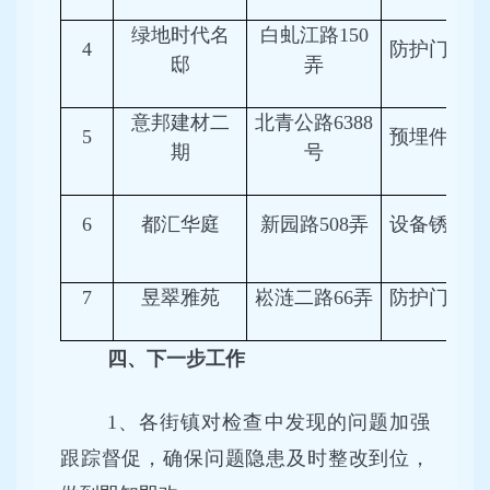
绿地时代名
白虬江路150
4
防护门生锈
邸
弄
意邦建材二
北青公路6388
5
预埋件锈蚀
期
号
6
都汇华庭
新园路508弄
设备锈蚀
7
昱翠雅苑
崧涟二路66弄
防护门拆除
四、下一步工作
1、各街镇对检查中发现的问题加强
跟踪督促，确保问题隐患及时整改到位，