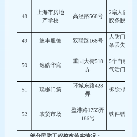
上海市房地
2扇人防门
48
高泾路568号
产学校
胶条脱落
人防门密封
49
迪丰服饰
双联路168号
条丢失、脱
重固大街518
5个自动超
50
逸皓华庭
弄
气活门损坏
环城东路428
51
璞樾门第
拆除7扇人
弄
盈港路1755弄
52
农贸市场
铁件锈蚀严
186号
部分民防工程整改落实情况：