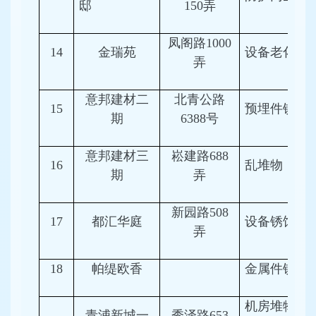
邸
150弄
凤阁路1000
14
金瑞苑
设备老化
弄
意邦建材二
北青公路
15
预埋件锈蚀
期
6388号
意邦建材三
崧建路688
16
乱堆物
期
弄
新园路508
17
都汇华庭
设备锈蚀
弄
18
帕缇欧香
金属件锈蚀
机房堆物、
青浦新城一
秀泽路653