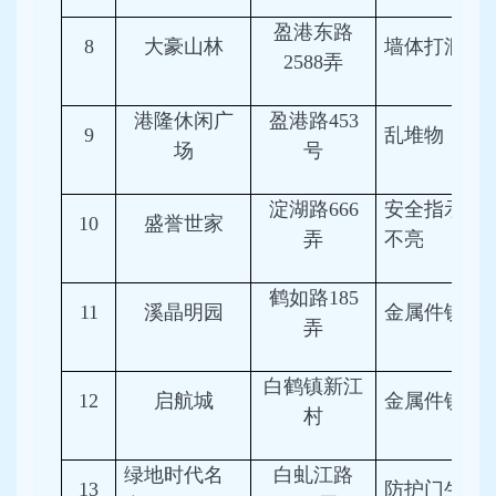
盈港东路
8
大豪山林
墙体打洞
2588弄
港隆休闲广
盈港路453
9
乱堆物
场
号
淀湖路666
安全指示灯
10
盛誉世家
弄
不亮
鹤如路185
11
溪晶明园
金属件锈蚀
弄
白鹤镇新江
12
启航城
金属件锈蚀
村
绿地时代名
白虬江路
13
防护门生锈