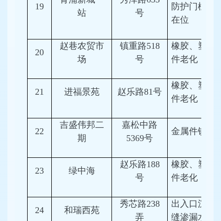
19
防护门槛不
站
号
在位
赵巷农贸市
镇重路518
橡胶、塑料
20
场
号
件老化
橡胶、塑料
21
进福景苑
赵乐路81号
件老化
吉盛伟邦二
嘉松中路
22
金属件锈蚀
期
5369号
赵乐路188
橡胶、塑料
23
绿中海
号
件老化
秀芯路238
出入口沉降
24
和瑞西苑
弄
缝渗漏水