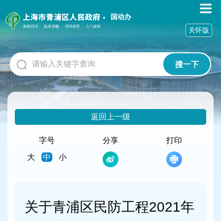
无
障
国动办
碍
关怀版
操
作
说
搜一下
明
跳
转
到
网
返回上一级
站
导
航
字号
分享
打印
区
大
中
小
跳
转
到
主
要
关于青浦区民防工程2021年
内