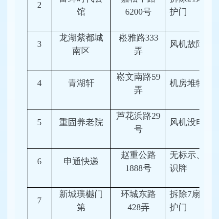
2
馆
6200号
护门
龙湖紫都城
崧雅路333
3
风机故障
南区
弄
崧文南路59
4
青湖轩
机房堆物
弄
芦花浜路29
5
重固养老院
风机没电
号
赵重公路
无标示、知
6
申通快递
1888号
识牌
新城璞樾门
环城东路
拆除7扇防
7
第
428弄
护门