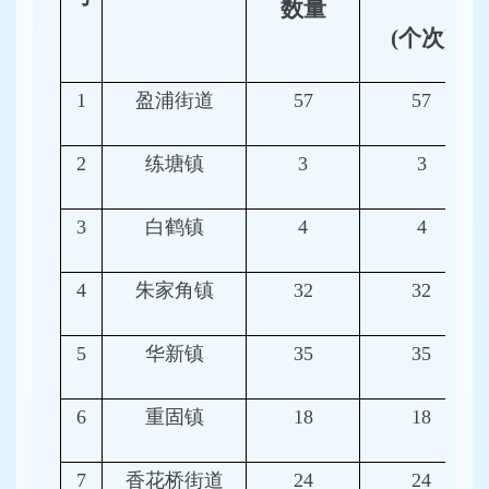
数量
(个次)
1
盈浦街道
57
57
2
练塘镇
3
3
3
白鹤镇
4
4
4
朱家角镇
32
32
5
华新镇
35
35
6
重固镇
18
18
7
香花桥街道
24
24