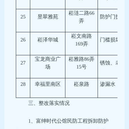
崧涟二路66
25
昱翠雅苑
防护门拆除
弄
崧文南路
26
崧泽华城
门槛损坏
169弄
宝龙商业广
崧雅路86弄
27
锈蚀、老化
场
15号
28
幸福里南区
崧泉路
渗漏水
三、整改落实情况
1、富绅时代公馆民防工程拆卸防护