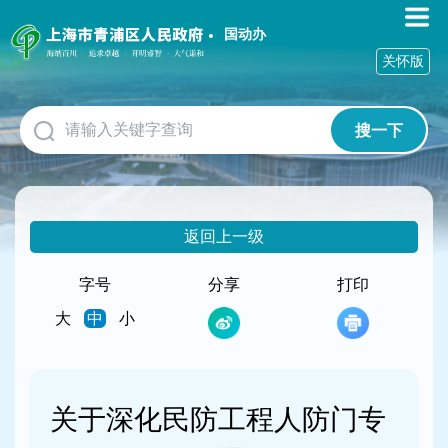
无
障
国动办
碍
关怀版
操
作
说
搜一下
明
跳
转
到
网
返回上一级
站
导
航
字号
分享
打印
区
大
中
小
跳
转
到
主
要
关于深化民防工程人防门专
内