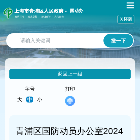
无
障
国动办
碍
关怀版
操
作
说
搜一下
明
跳
转
到
网
返回上一级
站
导
航
字号
打印
区
大
中
小
跳
转
到
主
要
青浦区国防动员办公室2024
内