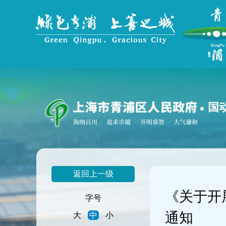
无
障
碍
操
作
说
明
跳
转
到
国
网
站
导
航
区
跳
返回上一级
转
到
《关于开
主
字号
要
通知
大
中
小
内