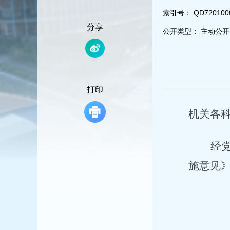
容
区
索引号：
QD720100
域
分享
公开类型：
主动公开
打印
机关各
经
施意见