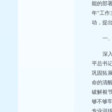
能的部
年”工作
动，提
一
深
平总书
巩固拓
命的清
破解裉
够不够
专业训