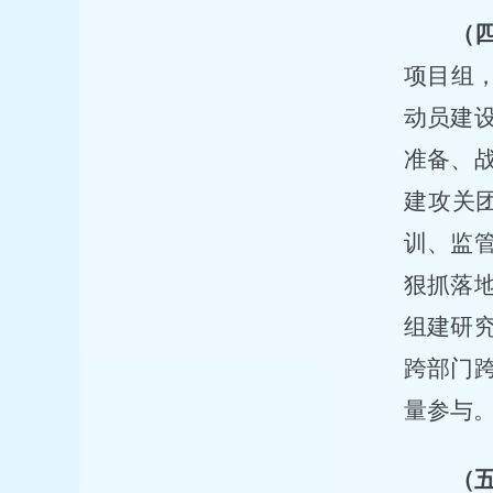
（
项目组
动员建
准备、
建攻关
训、监
狠抓落
组建研
跨部门
量参与
（