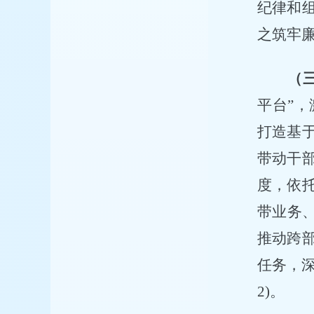
纪律和
之筑牢
（
平台”
打造基
带动干
度，依
带业务
推动跨
任务，深
2)。