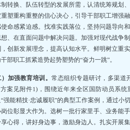
体制转换、队伍转型的发展所需，认清统筹规划
定重塑重构重整的信心决心，引导干部职工增强
感使命感紧迫感。找准实践落位，坚持问题导向
思想、在直面问题中解决问题。加强对现代战争
判，创新发展理念，提高认知水平。鲜明树立重
干部职工抓紧造势起势塑势的“奋力一跳”。
二）加强教育培训。
常态组织专题研讨，多渠道
工作方案见附件1)，围绕近年来全区国防动员系
“强能精技·忠诚履职”的典型工作案例，通过小
小岗位彰显大作为。选树一批行家里手、业务能
分享心得，讲好身边事，激励身边人。扎实开展