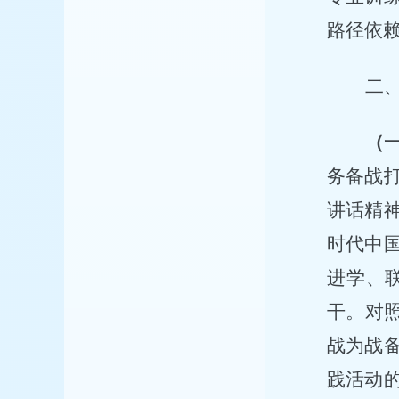
路径依
二
（
务备战
讲话
精
时代中
进学、
干。对
战为战
践活动