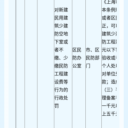
《上海市民防
对新建
本条例规定
民用建
或者区民防
筑少建
正，可以并处
防空地
建筑少建防
下室或
防工程建设
者不
区民
市、区
元以下罚款
缴、少
防办
民防部
验收或者验
缴民防
公室
门
个人处以一
工程建
对单位处以
设费等
款；造成损
行为的
（三）平时
行政处
理备案手续
罚
一千元以下
上五千元以