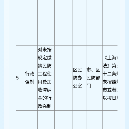
对未按
规定缴
《上海市民
纳民防
法》第三十条
区民
市、区
行政
工程使
十二条规定
5
防办
民防部
强制
用费加
未按照规定
公室
门
收滞纳
市或者区民
金的行
以按日加收
政强制