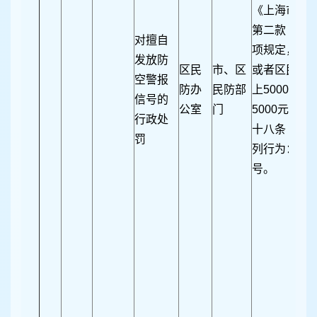
《上海市防
第二款 违反
对擅自
项规定，擅
发放防
区民
市、区
或者区民防办
空警报
防办
民防部
上5000元
信号的
公室
门
5000元以上
行政处
十八条 任何
罚
列行为：（
号。