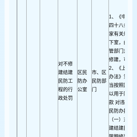
1、《中华
四十八条 城
家有关规定
下室，由县
管部门对当
修建，可以
对不修
2、《上海
建结建
区民
市、区
办法》第九条
民防工
防办
民防部
当按照国家
程的行
公室
门
以用于防空
政处罚
款 对违反本
民防办按照
（一）对违
建结建民防
限期修建，可