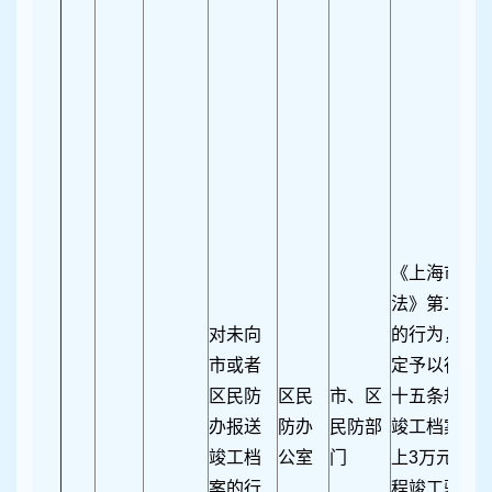
《上海市民
法》第二十八
对未向
的行为，由
市或者
定予以行政
区民防
区民
市、区
十五条规定
办报送
防办
民防部
竣工档案的
竣工档
公室
门
上3万元以下
案的行
程竣工验收