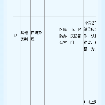
《信访工作
区民
市、区
单位应当畅
其他
信访办
13
防办
民防部
作，认真处
类别
理
公室
门
建议、意见
督，为人民
1.《上海市