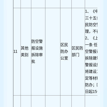
1、《中华
三十五条第二
民防空警报
理，不得擅
2、《上海
防空警
区民
一条 任何单
其他
报设施
区民防
11
防办
空警报设施
类别
拆除审
部门
公室
拆除建筑物
批
警报设施的
将建设工程
定等材料送
防办；区民
日起15个工