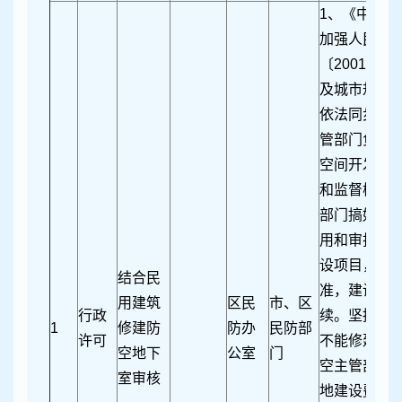
1、《中共中
加强人民防
〔2001〕
及城市规划
依法同步建
管部门负责
空间开发利
和监督检查
部门搞好城
用和审批工
设项目，未
结合民
准，建设、
用建筑
区民
市、区
行政
续。坚持以
1
修建防
防办
民防部
许可
不能修建防
空地下
公室
门
空主管部门
室审核
地建设费…