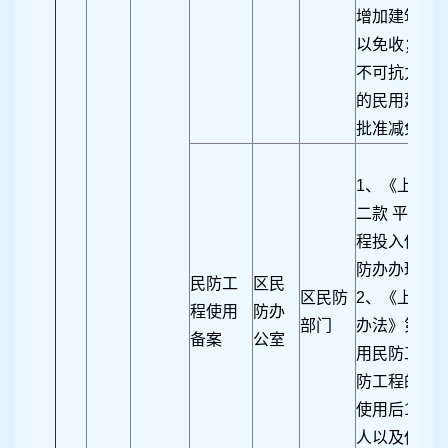
增加建筑面
以免收；（
不可抗力造
的民用建筑
批准减免的
1、《上海
二款 平时利
程投入使用
防办办理备
民防工
区民
区民防
2、《上海
程使用
防办
部门
办法》第二十
备案
公室
用民防工程
防工程的所
使用后10日
人以及使用