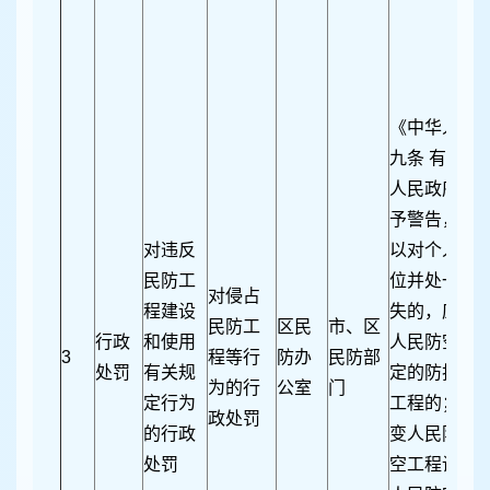
《中华人民
九条 有下列
人民政府人
予警告，并
对违反
以对个人并
民防工
位并处一万
对侵占
程建设
失的，应当
民防工
区民
市、区
行政
和使用
人民防空工
3
程等行
防办
民防部
处罚
有关规
定的防护标
为的行
公室
门
定行为
工程的；（
政处罚
的行政
变人民防空
处罚
空工程设备