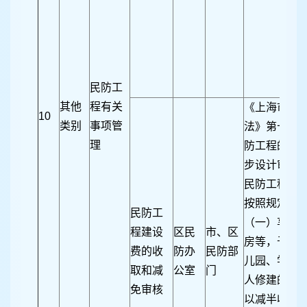
民防工
其他
程有关
《上海市民
10
类别
事项管
法》第十一条
理
防工程的，
步设计审核
民防工程建
按照规定可
民防工
（一）享受
程建设
区民
市、区
房等，予以
费的收
防办
民防部
儿园、学校
取和减
公室
门
人修建的生
免审核
以减半收取