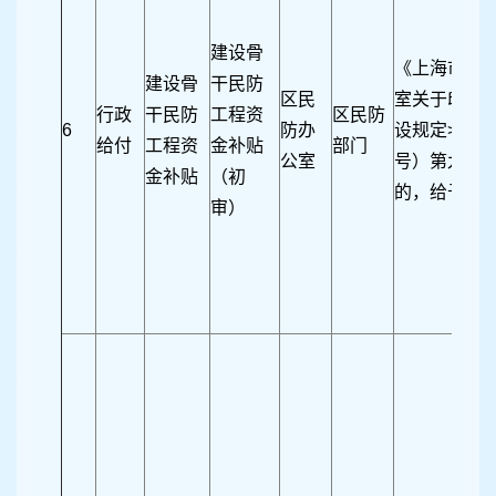
建设骨
《上海市民防
建设骨
干民防
区民
室关于印发
行政
干民防
工程资
区民防
6
防办
设规定>的通
给付
工程资
金补贴
部门
公室
号）第九条第
金补贴
（初
的，给予骨
审）