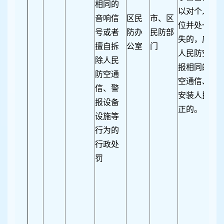
相同的
以对个人并
音响信
区民
市、区
位并处一万
号或者
防办
民防部
失的，应当
擅自拆
公室
门
人民防空通
除人民
报相同的音
防空通
空通信、警
信、警
安装人民防
报设备
正的。
设施等
行为的
行政处
罚