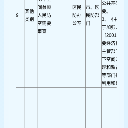
公共基础设
间兼顾
区民
市、区
其他
要。
9
人民防
防办
民防部
类别
3、《中共
空需要
公室
门
于加强人民
审查
〔2001〕
要经济目标总
主管部门负
下空间开发
理和监督检
等部门搞好
利用和审批