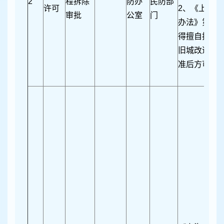
2
程拆除
防办
民防部
许可
2、《上海
审批
公室
门
办法》第十七
得擅自拆除
旧城改造等
准后方可拆