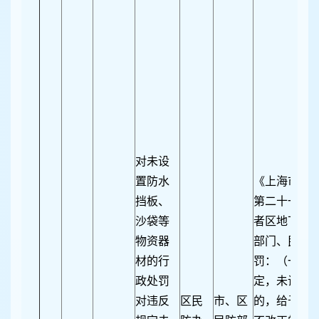
对未设
置防水
《上海市地
挡板、
第二十一条 
沙袋等
者区地下空
物资器
部门、民防
材的行
罚：（一）
政处罚
定，未设置
对违反
区民
市、区
的，给予警