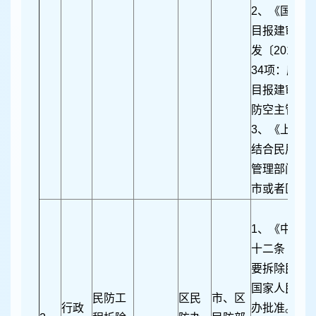
2、《国务
目报建审批
发〔2016
34项：应建
目报建审批
防空主管部
3、《上海
结合民用建
管理部门在
市或者区民
1、《中华
十二条 确因
要拆除民防
国家人民防
民防工
区民
市、区
行政
办批准。