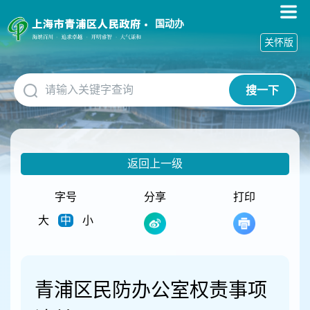
无
障
国动办
碍
关怀版
操
作
说
搜一下
明
跳
转
到
网
返回上一级
站
导
航
字号
分享
打印
区
大
中
小
跳
转
到
主
要
青浦区民防办公室权责事项
内