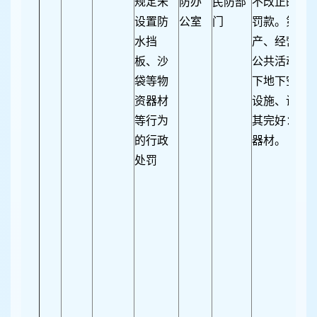
规定未
防办
民防部
不改正的，处
设置防
公室
门
罚款。第十条
水挡
产、经营场
板、沙
公共活动场
袋等物
下地下空间
资器材
设施、设备
等行为
其完好：（
的行政
器材。
处罚