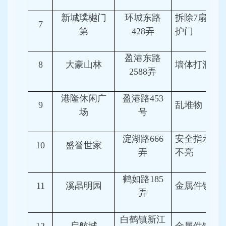
新城璞樾门
环城东路
拆除7扇防
7
第
428弄
护门
盈港东路
8
大豪山林
墙体打洞
2588弄
港隆休闲广
盈港路453
9
乱堆物
场
号
淀湖路666
安全指示灯
10
盛誉世家
弄
不亮
鹤如路185
11
溪晶明园
金属件锈蚀
弄
白鹤镇新江