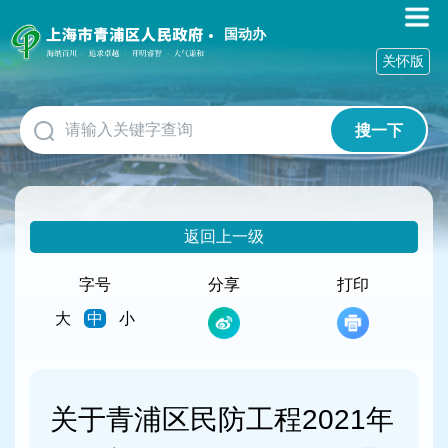
无
障
国动办
碍
关怀版
操
作
说
搜一下
明
跳
转
到
网
返回上一级
站
导
航
字号
分享
打印
区
大
中
小
跳
转
到
主
要
关于青浦区民防工程2021年
内