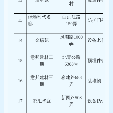
12
启航城
金属件锈蚀
村
绿地时代名
白虬江路
13
防护门生锈
邸
150弄
凤阁路1000
14
金瑞苑
设备老化
弄
意邦建材二
北青公路
15
预埋件锈蚀
期
6388号
意邦建材三
崧建路688
16
乱堆物
期
弄
新园路508
17
都汇华庭
设备锈蚀
弄