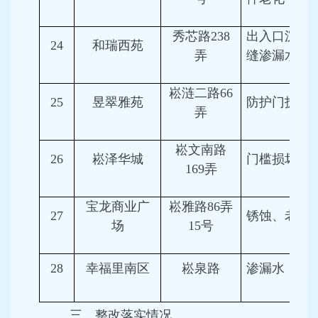
秀芯路238
出入口沉降
24
和瑞西苑
弄
缝渗漏水
崧涟二路66
25
昱翠雅苑
防护门拆除
弄
崧文南路
26
崧泽华城
门槛损坏
169弄
宝龙商业广
崧雅路86弄
27
锈蚀、老化
场
15号
28
幸福里南区
崧泉路
渗漏水
三、整改落实情况