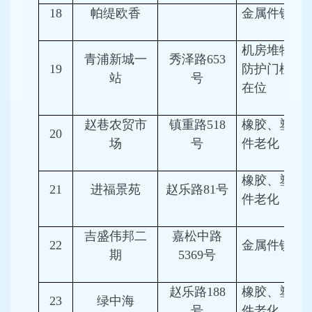
18
帕缇欧香
金属件锈蚀
机房堆物、
青浦新城一
秀泽路653
19
防护门槛不
站
号
在位
赵巷农贸市
镇重路518
橡胶、塑料
20
场
号
件老化
橡胶、塑料
21
进福景苑
赵乐路81号
件老化
吉盛伟邦二
嘉松中路
22
金属件锈蚀
期
5369号
赵乐路188
橡胶、塑料
23
绿中海
号
件老化