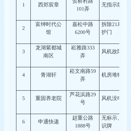
贺桥村路
1
西郊宸章
无指示牌
101弄
富绅时代公
嘉松中路
拆除21扇防
2
馆
6200号
护门
龙湖紫都城
崧雅路333
3
风机故障
南区
弄
崧文南路59
4
青湖轩
机房堆物
弄
芦花浜路29
5
重固养老院
风机没电
号
赵重公路
无标示、知
6
申通快递
1888号
识牌