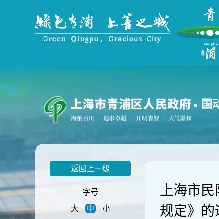
无
障
碍
操
作
说
明
跳
转
到
国
网
站
导
航
区
跳
返回上一级
转
到
上海市民
主
字号
要
规定》的
大
中
小
内