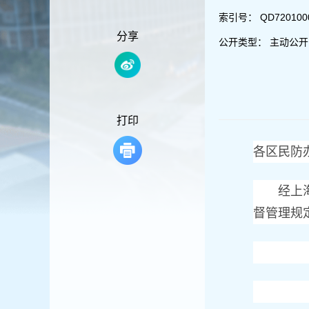
容
区
索引号：
QD720100
域
分享
公开类型：
主动公开
打印
各区民防
经上海市
督管理规