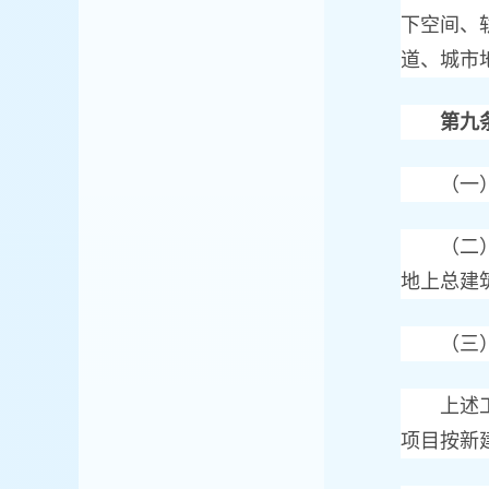
下空间、
道、城市
第九
（一）居
（二）仓
地上总建
（三）混
上述工程
项目按新