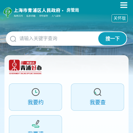
无
障
房管局
碍
关怀版
操
作
说
搜一下
明
跳
转
到
网
站
导
航
区
跳
我要约
我要查
转
到
主
要
内