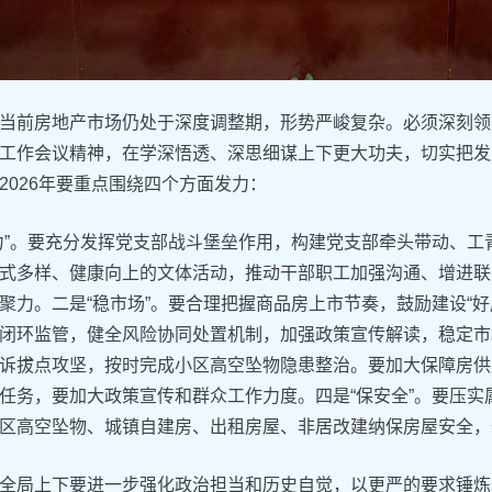
当前房地产市场仍处于深度调整期，形势严峻复杂。必须深刻领
工作会议精神，在学深悟透、深思细谋上下更大功夫，切实把发
2026年要重点围绕四个方面发力：
力”。要充分发挥党支部战斗堡垒作用，构建党支部牵头带动、
式多样、健康向上的文体活动，推动干部职工加强沟通、增进联
聚力。二是“稳市场”。要合理把握商品房上市节奏，鼓励建设“好
闭环监管，健全风险协同处置机制，加强政策宣传解读，稳定市
诉拔点攻坚，按时完成小区高空坠物隐患整治。要加大保障房供
任务，要加大政策宣传和群众工作力度。四是“保安全”。要压
区高空坠物、城镇自建房、出租房屋、非居改建纳保房屋安全，
全局上下要进一步强化政治担当和历史自觉，以更严的要求锤炼