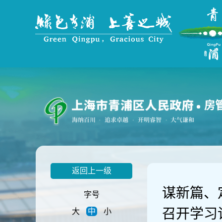
无
障
碍
操
作
说
明
跳
转
到
房
网
站
导
航
区
跳
返回上一级
转
到
谋新篇、
主
字号
要
召开学习
大
中
小
内