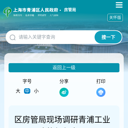
无
障
房管局
碍
关怀版
操
作
说
搜一下
明
跳
转
到
网
返回上一级
站
导
航
字号
分享
打印
区
大
中
小
跳
转
到
主
要
区房管局现场调研青浦工业
内