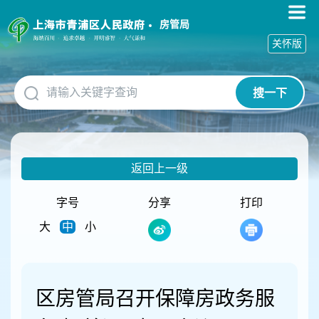
无
障
房管局
碍
关怀版
操
作
说
搜一下
明
跳
转
到
网
返回上一级
站
导
航
字号
分享
打印
区
大
中
小
跳
转
到
主
要
区房管局召开保障房政务服
内