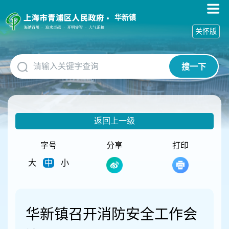
无
障
华新镇
碍
关怀版
操
作
说
搜一下
明
跳
转
到
网
返回上一级
站
导
航
字号
分享
打印
区
大
中
小
跳
转
到
主
要
华新镇召开消防安全工作会
内