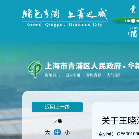
无
障
碍
操
作
说
明
跳
转
到
华
网
站
导
航
区
跳
返回上一级
转
到
关于王晓
主
字号
要
大
中
小
内
索引号：
QE600100