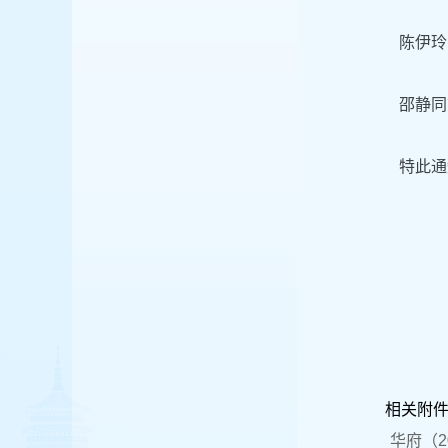
陈伊玲
邵静同
特此通
相关附
华府（20