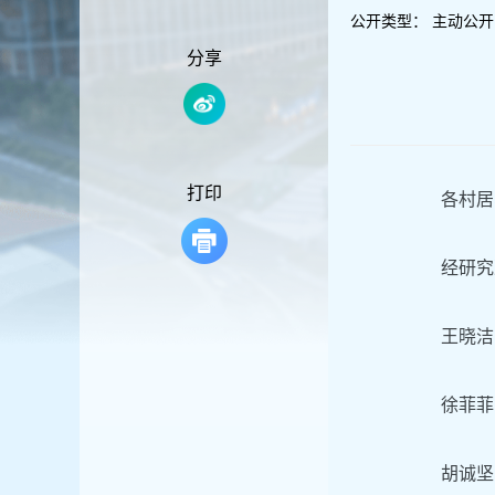
容
公开类型：
主动公开
区
域
分享
打印
各村居
经研究
王晓洁
徐菲菲
胡诚坚