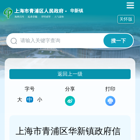
无
障
华新镇
碍
关怀版
操
作
说
搜一下
明
跳
转
到
网
返回上一级
站
导
航
字号
分享
打印
区
大
中
小
跳
转
到
主
要
上海市青浦区华新镇政府信
内