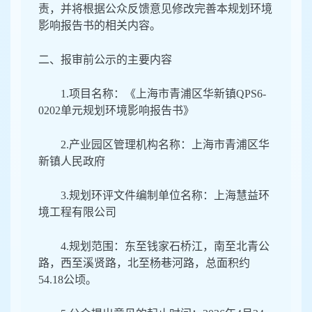
责，并将根据公众反馈意见修改完善本规划环境
影响报
告
书的相关内容。
二、
报审前公示的主要内容
1.
项目
名称
：
《
上海市青浦区华新镇
QPS6-
0202
单元规划环境影响报告书
》
2.
产业园区管理机构名称
：
上海市青浦区
华
新
镇人民政府
3
.
规划环评文件
编制
单位名称
：
上海慧益环
境工程有限公司
4
.
规划范围
：东
至钱家石桥江，南至北青公
路，西至溪贤路，北至杨巷河路，总面积约
54.18
公顷。