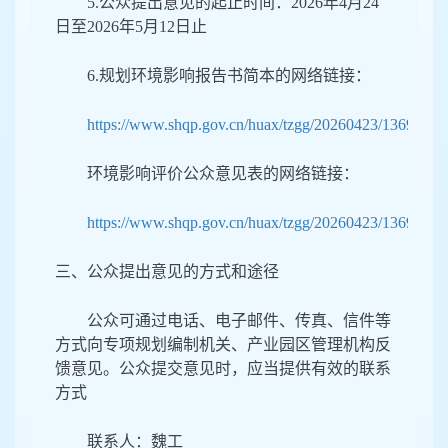
5
.
公众提出意见的起止时间
：
202
6
年
4
月
24
日至
202
6
年
5
月
12
日止
6
.
规划环境影响
报
告书简本的网络
链接
：
https://www.shqp.gov.cn/huax/tzgg/20260423/1369713.
环境影响评价公众意见表的
网络
链接
：
https://www.shqp.gov.cn/huax/tzgg/20260423/1369714.
三、公众
提
出
意
见的方式和
途径
公众可通过电话
、
电子邮件、传真、
信件
等
方式向专项规划编制机关、产业
园区管理机构反
馈意见。公众提交意见时，应当提供有效的联系
方式
联系人
：
魏
工