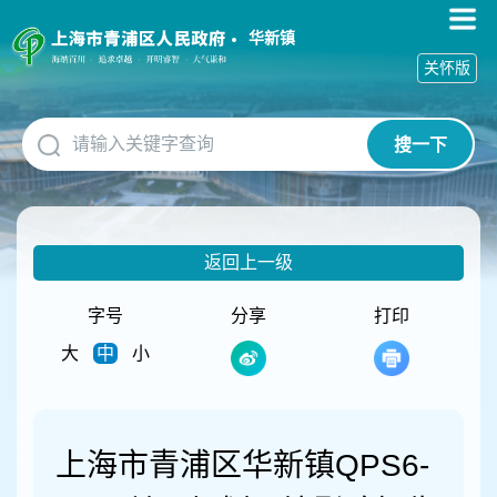
无
障
华新镇
碍
关怀版
操
作
说
搜一下
明
跳
转
到
网
返回上一级
站
导
航
字号
分享
打印
区
大
中
小
跳
转
到
主
要
上海市青浦区华新镇QPS6-
内