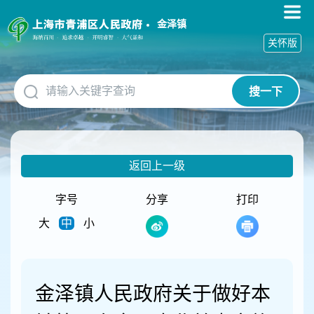
无
障
金泽镇
碍
关怀版
操
作
说
搜一下
明
跳
转
到
网
返回上一级
站
导
航
字号
分享
打印
区
大
中
小
跳
转
到
主
要
金泽镇人民政府关于做好本
内