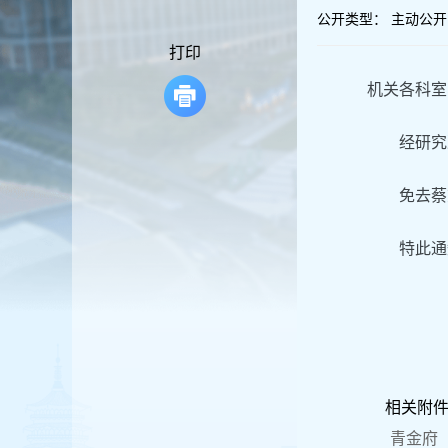
容
公开类型：
主动公开
区
域
打印
机关各科
经研究
免去蔡
特此
相关附
青金府〔