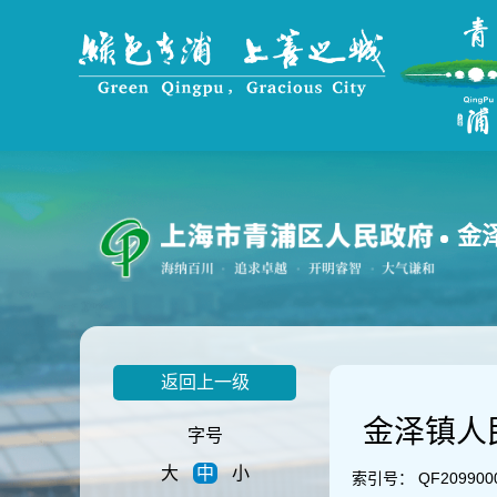
无
障
碍
操
作
说
明
跳
转
到
金
网
站
导
航
区
跳
返回上一级
转
到
金泽镇人
主
字号
要
大
中
小
内
索引号：
QF209900