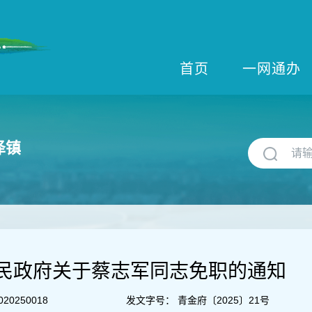
首页
一网通办
泽镇
民政府关于蔡志军同志免职的通知
020250018
发文字号：
青金府〔2025〕21号