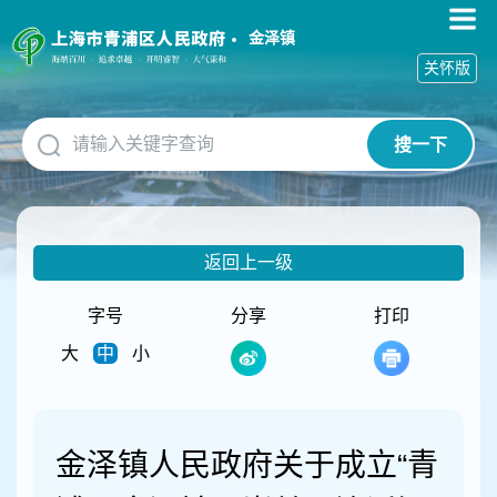
无
障
金泽镇
碍
关怀版
操
作
说
搜一下
明
跳
转
到
网
返回上一级
站
导
航
字号
分享
打印
区
大
中
小
跳
转
到
主
要
金泽镇人民政府关于成立“青
内