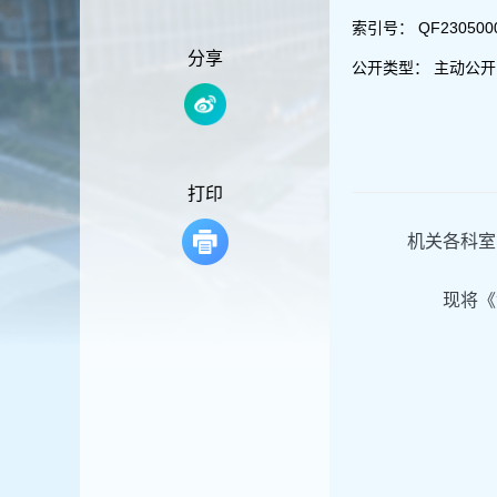
容
区
索引号：
QF230500
域
分享
公开类型：
主动公开
打印
机关各科室
现将《