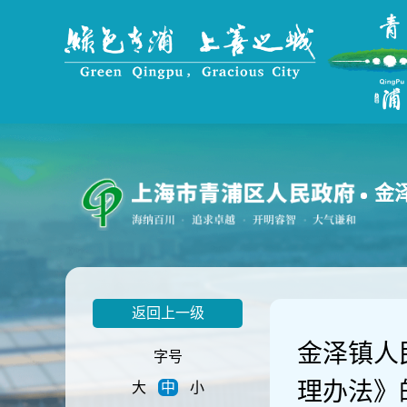
无
障
碍
操
作
说
明
跳
转
到
金
网
站
导
航
区
跳
返回上一级
转
到
金泽镇人
主
字号
要
理办法》
大
中
小
内