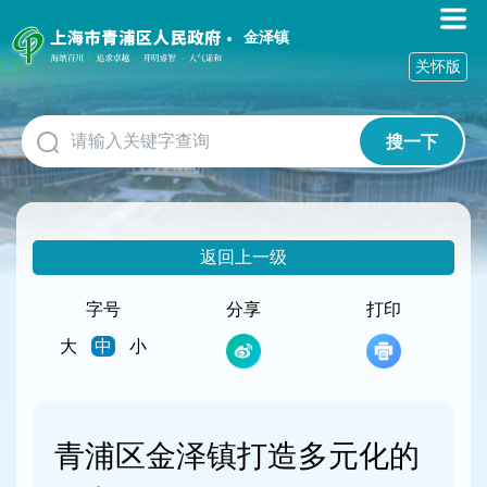
无
障
金泽镇
碍
关怀版
操
作
说
搜一下
明
跳
转
到
网
返回上一级
站
导
航
字号
分享
打印
区
大
中
小
跳
转
到
主
要
青浦区金泽镇打造多元化的
内