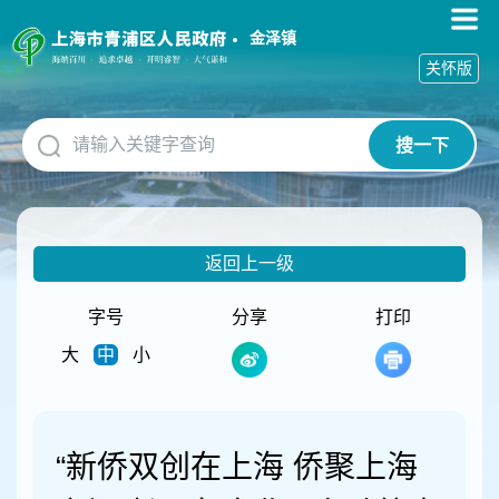
无
障
金泽镇
碍
关怀版
操
作
说
搜一下
明
跳
转
到
网
返回上一级
站
导
航
字号
分享
打印
区
大
中
小
跳
转
到
主
要
“新侨双创在上海 侨聚上海
内