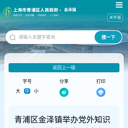
无
障
金泽镇
碍
关怀版
操
作
说
搜一下
明
跳
转
到
网
返回上一级
站
导
航
字号
分享
打印
区
大
中
小
跳
转
到
主
要
青浦区金泽镇举办党外知识
内