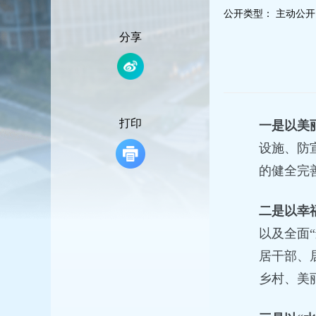
容
公开类型：
主动公开
区
域
分享
打印
一是以美
设施、防
的健全完
二是以幸
以及全面
居干部、
乡村、美