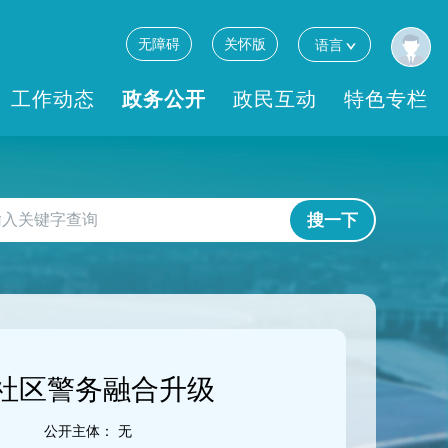
无障碍
关怀版
语言
工作动态
政务公开
政民互动
特色专栏
搜一下
社区警务融合升级
公开主体：
无