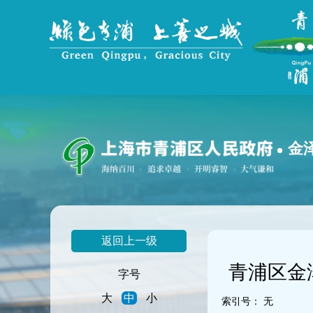
无
障
碍
操
作
说
明
跳
转
到
金
网
站
导
航
区
跳
返回上一级
转
到
青浦区金
主
字号
要
大
中
小
内
索引号：
无