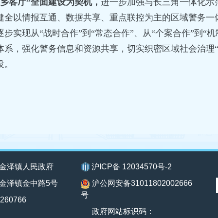
水乡客厅”全面建设为契机，
进一步加强与长三角一体化示
健全以情报互通、数据共享、重点联控为主的区域警务一
逐步实现从“战时合作”到“常态合作”、从“个案合作”到“
体系，强化警务信息和资源共享，切实织密区域社会治理“
设。
金泽镇人民政府
沪ICP备 12034570号-2
金泽镇金中路5号
沪公网安备31011802002666
号
260766
政府网站标识码：