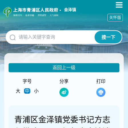
无
障
金泽镇
碍
关怀版
操
作
说
搜一下
明
跳
转
到
网
返回上一级
站
导
航
字号
分享
打印
区
大
中
小
跳
转
到
主
要
青浦区金泽镇党委书记方志
内