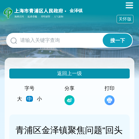
无
障
金泽镇
碍
关怀版
操
作
说
搜一下
明
跳
转
到
网
返回上一级
站
导
航
字号
分享
打印
区
大
中
小
跳
转
到
主
要
青浦区金泽镇聚焦问题“回头
内