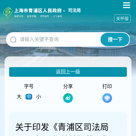
无
障
司法局
碍
关怀版
操
作
说
搜一下
明
跳
转
到
网
返回上一级
站
导
航
字号
分享
打印
区
大
中
小
跳
转
到
主
要
关于印发《青浦区司法局
内