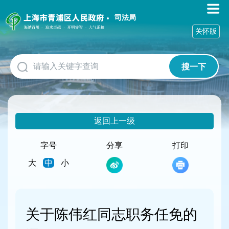
无
障
司法局
碍
关怀版
操
作
说
搜一下
明
跳
转
到
网
返回上一级
站
导
航
字号
分享
打印
区
大
中
小
跳
转
到
主
要
关于陈伟红同志职务任免的
内