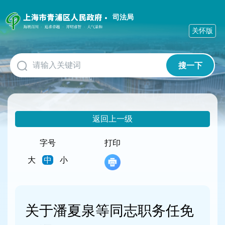
无
障
司法局
碍
关怀版
操
作
说
搜一下
明
跳
转
到
网
返回上一级
站
导
航
字号
打印
区
大
中
小
跳
转
到
主
要
关于潘夏泉等同志职务任免
内