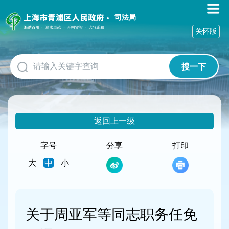
无
障
司法局
碍
关怀版
操
作
说
搜一下
明
跳
转
到
网
返回上一级
站
导
航
字号
分享
打印
区
大
中
小
跳
转
到
主
要
关于周亚军等同志职务任免
内